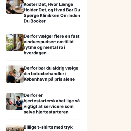
Koster Det, Hvor Længe
Holder Det, og Hvad Bør Du
Spørge Klinikken Om Inden
Du Booker
Derfor vælger flere en fast
vinduespudser: om tillid,
rytme og mental ro i
hverdagen
Derfor bør du aldrig vælge
din botoxbehandler i
København på pris alene
Derfor er
hjertestarterskabet lige så
vigtigt at servicere som
selve hjertestarteren
Billige t-shirts med tryk