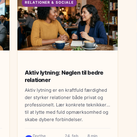
RELATIONER & SOCIALE
Aktiv lytning: Nøglen til bedre
relationer
Aktiv lytning er en kraftfuld færdighed
der styrker relationer både privat og
professionelt. Lær konkrete teknikker
til at lytte med fuld opmærksomhed og
skabe dybere forbindelser.
e
Dorthe
24. feb
8 min