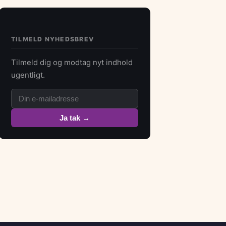
TILMELD NYHEDSBREV
Tilmeld dig og modtag nyt indhold
ugentligt.
Ja tak →