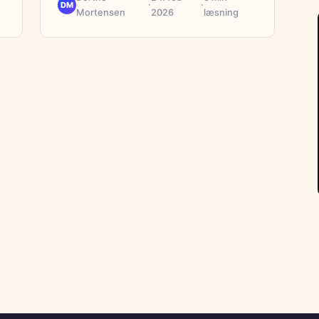
·
·
DM
Mortensen
2026
læsning