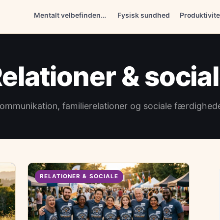
Mentalt velbefindende
Fysisk sundhed
Produktivite
elationer & socia
ommunikation, familierelationer og sociale færdighed
RELATIONER & SOCIALE