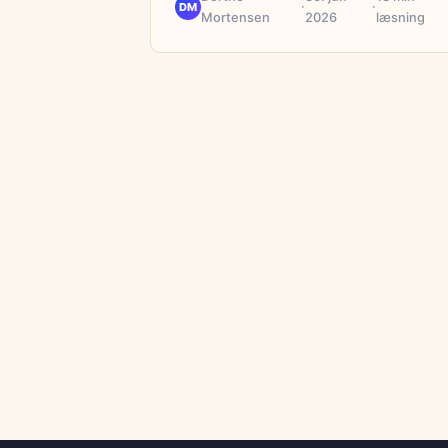
·
·
DM
Mortensen
2026
læsning