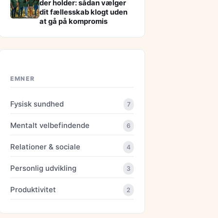
der holder: sådan vælger
dit fællesskab klogt uden
at gå på kompromis
EMNER
Fysisk sundhed
7
Mentalt velbefindende
6
Relationer & sociale
4
Personlig udvikling
3
Produktivitet
2