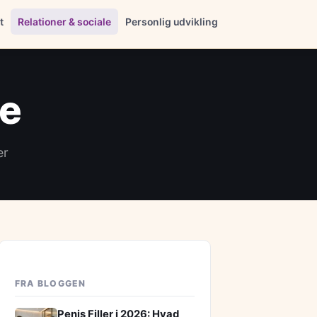
t
Relationer & sociale
Personlig udvikling
le
er
FRA BLOGGEN
Penis Filler i 2026: Hvad