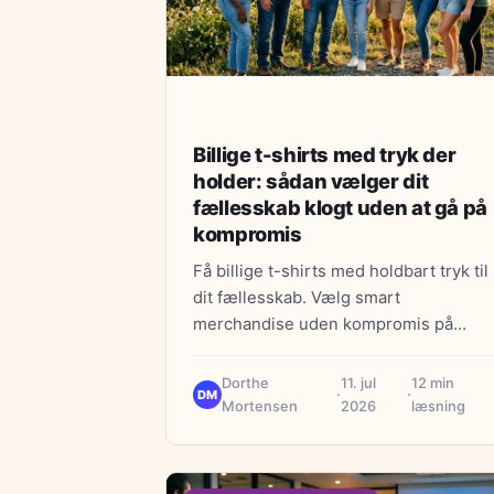
Billige t-shirts med tryk der
holder: sådan vælger dit
fællesskab klogt uden at gå på
kompromis
Få billige t-shirts med holdbart tryk til
dit fællesskab. Vælg smart
merchandise uden kompromis på
kvalitet. Guide til klogt valg for klubber
og grupper.
Dorthe
11. jul
12 min
·
·
DM
Mortensen
2026
læsning