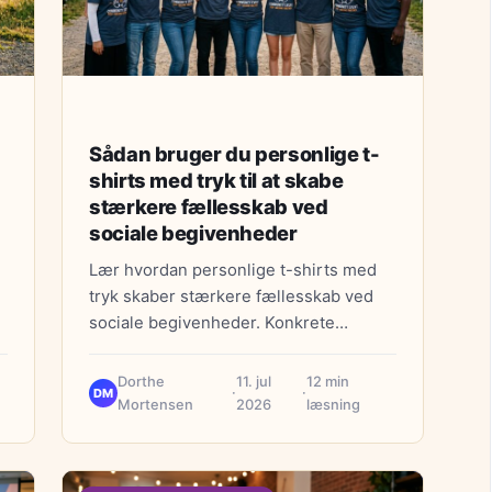
Sådan bruger du personlige t-
shirts med tryk til at skabe
stærkere fællesskab ved
sociale begivenheder
Lær hvordan personlige t-shirts med
tryk skaber stærkere fællesskab ved
sociale begivenheder. Konkrete
strategier for virksomheder og
privatpersoner.
Dorthe
11. jul
12 min
·
·
DM
Mortensen
2026
læsning