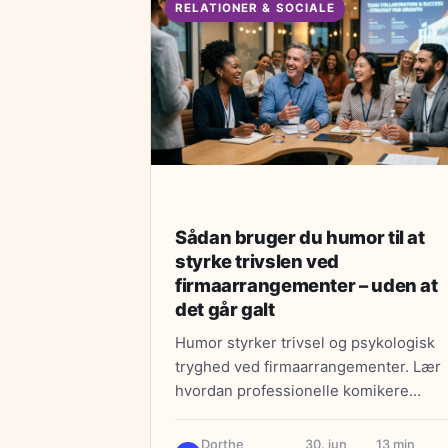
RELATIONER & SOCIALE
Sådan bruger du humor til at
styrke trivslen ved
firmaarrangementer – uden at
det går galt
Humor styrker trivsel og psykologisk
tryghed ved firmaarrangementer. Lær
hvordan professionelle komikere
bruger humor effektivt uden at krænk
– og skaber bedre arbejdsmiljø.
Dorthe
30. jun
13 min