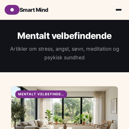
Smart Mind
Mentalt velbefindende
Artikler om stress, angst, søvn, meditation og
psykisk sundhed
MENTALT VELBEFINDENDE