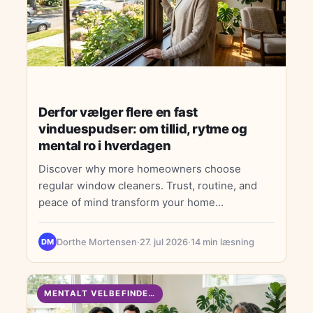
Derfor vælger flere en fast
vinduespudser: om tillid, rytme og
mental ro i hverdagen
Discover why more homeowners choose
regular window cleaners. Trust, routine, and
peace of mind transform your home
maintenance and everyday wellbeing.
Dorthe Mortensen
·
27. jul 2026
·
14 min læsning
DM
MENTALT VELBEFINDENDE