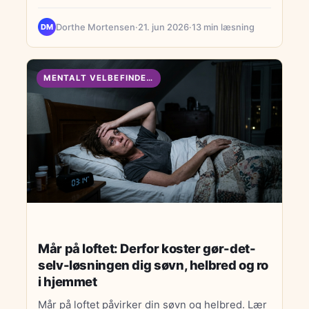
turisme-clichéer.
Dorthe Mortensen
·
21. jun 2026
·
13 min læsning
DM
MENTALT VELBEFINDENDE
Mår på loftet: Derfor koster gør-det-
selv-løsningen dig søvn, helbred og ro
i hjemmet
Mår på loftet påvirker din søvn og helbred. Lær