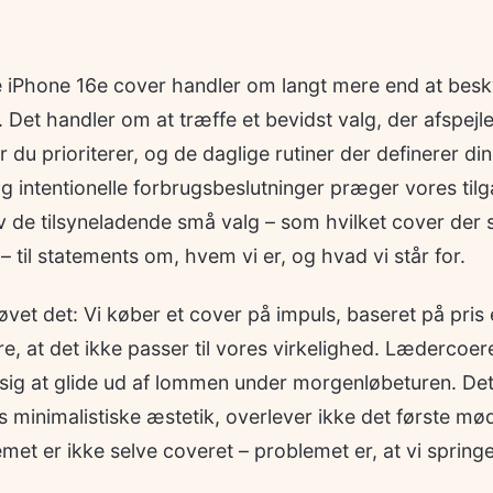
e iPhone 16e cover handler om langt mere end at besky
 Det handler om at træffe et bevidst valg, der afspej
 du prioriterer, og de daglige rutiner der definerer din
 intentionelle forbrugsbeslutninger præger vores tilga
elv de tilsyneladende små valg – som hvilket cover der 
 til statements om, hvem vi er, og hvad vi står for.
vet det: Vi køber et cover på impuls, baseret på pris 
e, at det ikke passer til vores virkelighed. Lædercoere
r sig at glide ud af lommen under morgenløbeturen. Det
minimalistiske æstetik, overlever ikke det første mø
et er ikke selve coveret – problemet er, at vi spring