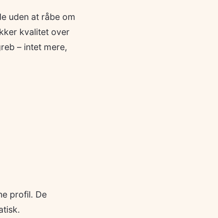
de uden at råbe om
ker kvalitet over
reb – intet mere,
e profil. De
tisk.