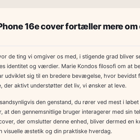
iPhone 16e cover fortæller mere om 
hvor de ting vi omgiver os med, i stigende grad bliver 
es identitet og værdier. Marie Kondos filosofi om at b
r udviklet sig til en bredere bevægelse, hvor bevidst
der aktivt understøtter det liv, vi ønsker at leve.
andsynligvis den genstand, du rører ved mest i løbet 
, at den gennemsnitlige bruger interagerer med sin te
cover, der omslutter denne enhed, bliver dermed en ko
in visuelle æstetik og din praktiske hverdag.