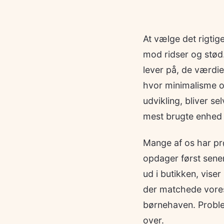
At vælge det rigtig
mod ridser og stød.
lever på, de værdier
hvor minimalisme og
udvikling, bliver s
mest brugte enhed –
Mange af os har prø
opdager først sener
ud i butikken, vise
der matchede vores 
børnehaven. Problem
over.