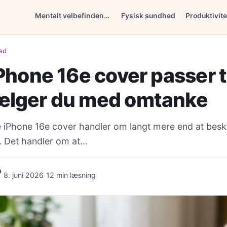
Mentalt velbefindende
Fysisk sundhed
Produktivite
ed
Phone 16e cover passer til
ælger du med omtanke
e iPhone 16e cover handler om langt mere end at besky
. Det handler om at…
n
·
·
8. juni 2026
12 min læsning