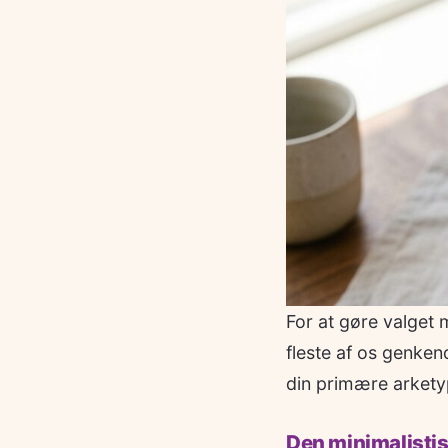
For at gøre valget m
fleste af os genkend
din primære arketype
Den minimalisti