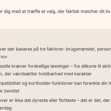
 dig med at træffe et valg, der faktisk matcher dit liv
over bør baseres på tre faktorer: brugsmønster, personl
ehov
vsstile kræver forskellige løsninger – fra silikone til akti
m, der værdsætter holdbarhed med karakter
tibilitet og kortholder-funktioner kan forenkle din
r bevidst
er er ikke det dyreste eller flotteste – det er det, der
verdag