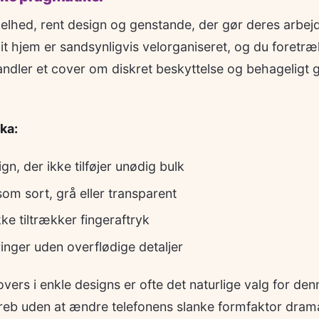
lhed, rent design og genstande, der gør deres arbej
hjem er sandsynligvis velorganiseret, og du foretræk
handler et cover om diskret beskyttelse og behageligt g
ika:
gn, der ikke tilføjer unødig bulk
som sort, grå eller transparent
kke tiltrækker fingeraftryk
nger uden overflødige detaljer
vers i enkle designs er ofte det naturlige valg for denn
 greb uden at ændre telefonens slanke formfaktor drama