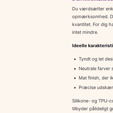
Du værdsætter enke
opmærksomhed. Dit 
kvantitet. For dig 
intet mindre.
Ideelle karakterist
Tyndt og let desi
Neutrale farver 
Mat finish, der i
Præcise udskæri
Silikone- og TPU-co
tilbyder pålideligt