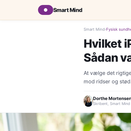
Smart Mind
Smart Mind
›
Fysisk sundh
Hvilket i
Sådan v
At vælge det rigtig
mod ridser og stød
Dorthe Mortense
Skribent, Smart Mind