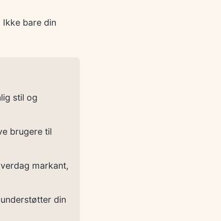
. Ikke bare din
ig stil og
ve brugere til
 hverdag markant,
 understøtter din