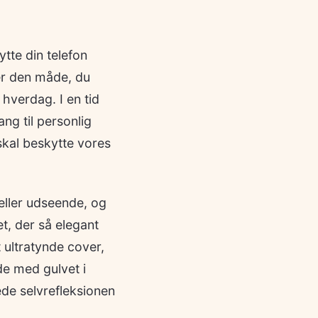
tte din telefon
ler den måde, du
 hverdag. I en tid
ng til personlig
skal beskytte vores
eller udseende, og
t, der så elegant
 ultratynde cover,
de med gulvet i
ede selvrefleksionen