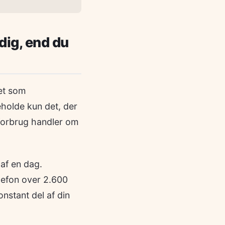
dig, end du
set som
eholde kun det, der
 forbrug handler om
af en dag.
lefon over 2.600
nstant del af din