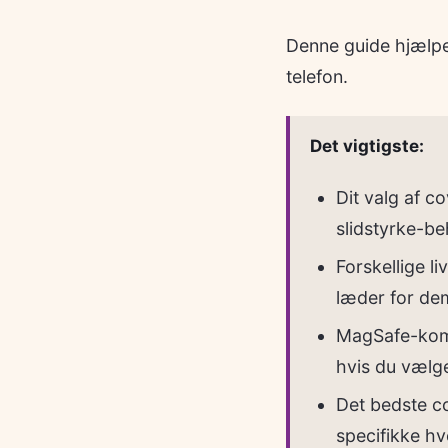
Denne guide hjælper
telefon.
Det vigtigste:
Dit valg af c
slidstyrke-b
Forskellige li
læder for de
MagSafe-kompa
hvis du vælge
Det bedste cov
specifikke h