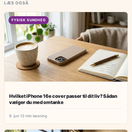
LÆS OGSÅ
FYSISK SUNDHED
Hvilket iPhone 16e cover passer til dit liv? Sådan
vælger du med omtanke
8. jun
·
12 min læsning