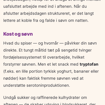
uafsluttet arbejde med ind i aftenen. Når du
afslutter arbejdsdagen struktureret, er det langt
lettere at koble fra og falde i søvn om natten.
Kost og søvn
Hvad du spiser — og hvornår — påvirker din søvn
direkte. Et tungt måltid tæt på sengetid tvinger
fordøjelsessystemet til overarbejde, hvilket
forstyrrer søvnen. Men et let snack med
tryptofan
(f.eks. en lille portion tyrkisk yoghurt, bananer eller
nødder) kan faktisk fremme søvnen ved at
understøtte serotoninproduktionen.
Undgå sukker og raffinerede kulhydrater om
aftenen — de skaber udsving i blodsukkeret, der