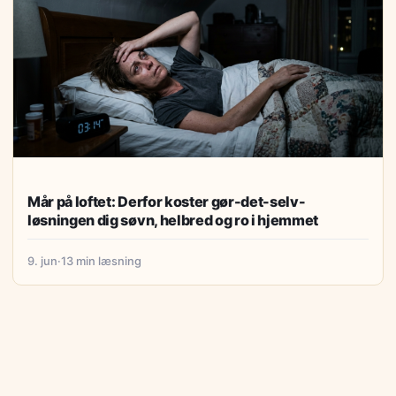
Mår på loftet: Derfor koster gør-det-selv-
løsningen dig søvn, helbred og ro i hjemmet
9. jun
·
13 min læsning