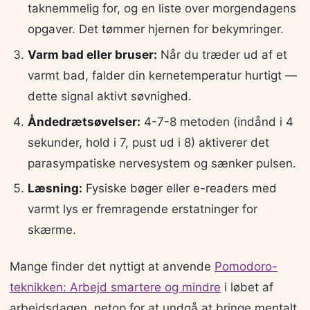
taknemmelig for, og en liste over morgendagens
opgaver. Det tømmer hjernen for bekymringer.
Varm bad eller bruser:
Når du træder ud af et
varmt bad, falder din kernetemperatur hurtigt —
dette signal aktivt søvnighed.
Åndedrætsøvelser:
4-7-8 metoden (indånd i 4
sekunder, hold i 7, pust ud i 8) aktiverer det
parasympatiske nervesystem og sænker pulsen.
Læsning:
Fysiske bøger eller e-readers med
varmt lys er fremragende erstatninger for
skærme.
Mange finder det nyttigt at anvende
Pomodoro-
teknikken: Arbejd smartere og mindre
i løbet af
arbejdsdagen, netop for at undgå at bringe mentalt